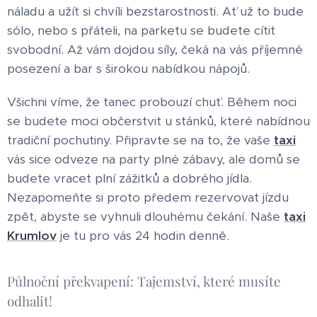
náladu a užít si chvíli bezstarostnosti. Ať už to bude
sólo, nebo s přáteli, na parketu se budete cítit
svobodní. Až vám dojdou síly, čeká na vás příjemné
posezení a bar s širokou nabídkou nápojů.
Všichni víme, že tanec probouzí chuť. Během noci
se budete moci občerstvit u stánků, které nabídnou
tradiční pochutiny. Připravte se na to, že vaše
taxi
vás sice odveze na party plné zábavy, ale domů se
budete vracet plní zážitků a dobrého jídla.
Nezapomeňte si proto předem rezervovat jízdu
zpět, abyste se vyhnuli dlouhému čekání. Naše
taxi
Krumlov
je tu pro vás 24 hodin denně.
Půlnoční překvapení: Tajemství, které musíte
odhalit!