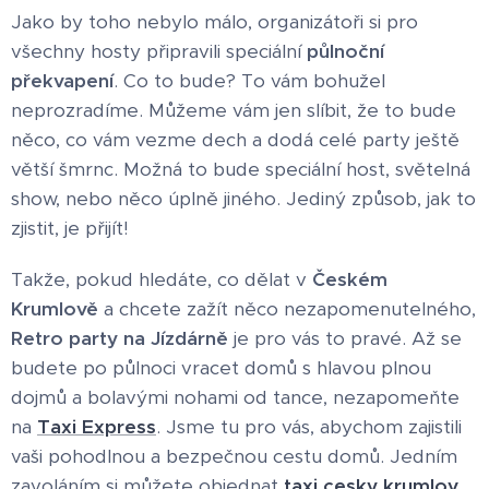
Jako by toho nebylo málo, organizátoři si pro
všechny hosty připravili speciální
půlnoční
překvapení
. Co to bude? To vám bohužel
neprozradíme. Můžeme vám jen slíbit, že to bude
něco, co vám vezme dech a dodá celé party ještě
větší šmrnc. Možná to bude speciální host, světelná
show, nebo něco úplně jiného. Jediný způsob, jak to
zjistit, je přijít!
Takže, pokud hledáte, co dělat v
Českém
Krumlově
a chcete zažít něco nezapomenutelného,
Retro party na Jízdárně
je pro vás to pravé. Až se
budete po půlnoci vracet domů s hlavou plnou
dojmů a bolavými nohami od tance, nezapomeňte
na
Taxi Express
. Jsme tu pro vás, abychom zajistili
vaši pohodlnou a bezpečnou cestu domů. Jedním
zavoláním si můžete objednat
taxi cesky krumlov
,