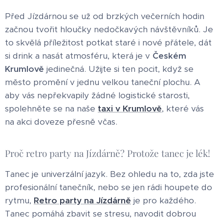
Před Jízdárnou se už od brzkých večerních hodin
začnou tvořit hloučky nedočkavých návštěvníků. Je
to skvělá příležitost potkat staré i nové přátele, dát
si drink a nasát atmosféru, která je v
Českém
Krumlově
jedinečná. Užijte si ten pocit, když se
město promění v jednu velkou taneční plochu. A
aby vás nepřekvapily žádné logistické starosti,
spolehněte se na naše
taxi v Krumlově
, které vás
na akci doveze přesně včas.
Proč retro party na Jízdárně? Protože tanec je lék!
Tanec je univerzální jazyk. Bez ohledu na to, zda jste
profesionální tanečník, nebo se jen rádi houpete do
rytmu,
Retro party na Jízdárně
je pro každého.
Tanec pomáhá zbavit se stresu, navodit dobrou