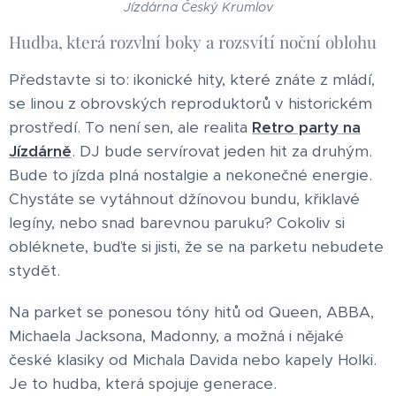
Jízdárna Český Krumlov
Hudba, která rozvlní boky a rozsvítí noční oblohu
Představte si to: ikonické hity, které znáte z mládí,
se linou z obrovských reproduktorů v historickém
prostředí. To není sen, ale realita
Retro party na
Jízdárně
. DJ bude servírovat jeden hit za druhým.
Bude to jízda plná nostalgie a nekonečné energie.
Chystáte se vytáhnout džínovou bundu, křiklavé
legíny, nebo snad barevnou paruku? Cokoliv si
obléknete, buďte si jisti, že se na parketu nebudete
stydět.
Na parket se ponesou tóny hitů od Queen, ABBA,
Michaela Jacksona, Madonny, a možná i nějaké
české klasiky od Michala Davida nebo kapely Holki.
Je to hudba, která spojuje generace.