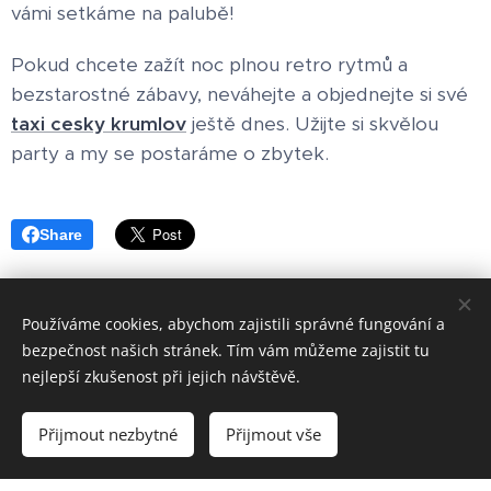
vámi setkáme na palubě!
Pokud chcete zažít noc plnou retro rytmů a
bezstarostné zábavy, neváhejte a objednejte si své
taxi cesky krumlov
ještě dnes. Užijte si skvělou
party a my se postaráme o zbytek.
Share
Používáme cookies, abychom zajistili správné fungování a
bezpečnost našich stránek. Tím vám můžeme zajistit tu
Cookies
nejlepší zkušenost při jejich návštěvě.
Jazyky
Přijmout nezbytné
Přijmout vše
Čeština
English
gtag('config', 'AW-16811943897');