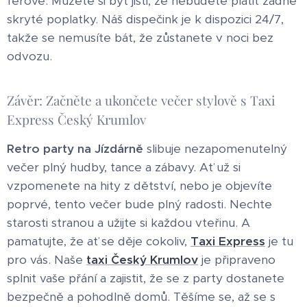
férové. Můžete si být jisti, že nebudete platit žádné
skryté poplatky. Náš dispečink je k dispozici 24/7,
takže se nemusíte bát, že zůstanete v noci bez
odvozu.
Závěr: Začněte a ukončete večer stylově s Taxi
Express Český Krumlov
Retro party na Jízdárně
slibuje nezapomenutelný
večer plný hudby, tance a zábavy. Ať už si
vzpomenete na hity z dětství, nebo je objevíte
poprvé, tento večer bude plný radosti. Nechte
starosti stranou a užijte si každou vteřinu. A
pamatujte, že ať se děje cokoliv,
Taxi Express
je tu
pro vás. Naše
taxi Český Krumlov
je připraveno
splnit vaše přání a zajistit, že se z party dostanete
bezpečně a pohodlně domů. Těšíme se, až se s