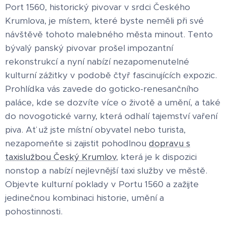
Port 1560, historický pivovar v srdci Českého
Krumlova, je místem, které byste neměli při své
návštěvě tohoto malebného města minout. Tento
bývalý panský pivovar prošel impozantní
rekonstrukcí a nyní nabízí nezapomenutelné
kulturní zážitky v podobě čtyř fascinujících expozic.
Prohlídka vás zavede do goticko-renesančního
paláce, kde se dozvíte více o životě a umění, a také
do novogotické varny, která odhalí tajemství vaření
piva. Ať už jste místní obyvatel nebo turista,
nezapomeňte si zajistit pohodlnou
dopravu s
taxislužbou Český Krumlov
, která je k dispozici
nonstop a nabízí nejlevnější taxi služby ve městě.
Objevte kulturní poklady v Portu 1560 a zažijte
jedinečnou kombinaci historie, umění a
pohostinnosti.