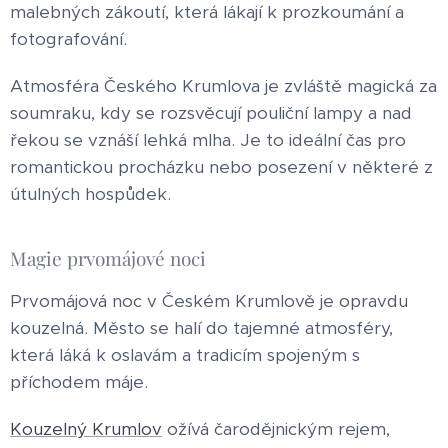
malebných zákoutí, která lákají k prozkoumání a
fotografování.
Atmosféra Českého Krumlova je zvláště magická za
soumraku, kdy se rozsvěcují pouliční lampy a nad
řekou se vznáší lehká mlha. Je to ideální čas pro
romantickou procházku nebo posezení v některé z
útulných hospůdek.
Magie prvomájové noci
Prvomájová noc v Českém Krumlově je opravdu
kouzelná. Město se halí do tajemné atmosféry,
která láká k oslavám a tradicím spojeným s
příchodem máje.
Kouzelný Krumlov
ožívá čarodějnickým rejem,