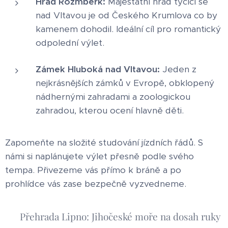
Hrad Rožmberk:
Majestátní hrad tyčící se
nad Vltavou je od Českého Krumlova co by
kamenem dohodil. Ideální cíl pro romantický
odpolední výlet.
Zámek Hluboká nad Vltavou:
Jeden z
nejkrásnějších zámků v Evropě, obklopený
nádhernými zahradami a zoologickou
zahradou, kterou ocení hlavně děti.
Zapomeňte na složité studování jízdních řádů. S
námi si naplánujete výlet přesně podle svého
tempa. Přivezeme vás přímo k bráně a po
prohlídce vás zase bezpečně vyzvedneme.
🏖️ Přehrada Lipno: Jihočeské moře na dosah ruky