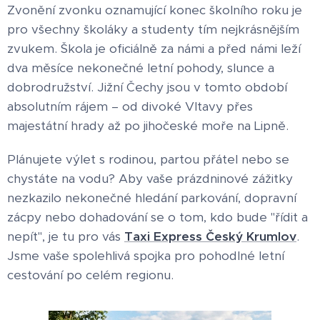
Zvonění zvonku oznamující konec školního roku je
pro všechny školáky a studenty tím nejkrásnějším
zvukem. Škola je oficiálně za námi a před námi leží
dva měsíce nekonečné letní pohody, slunce a
dobrodružství. Jižní Čechy jsou v tomto období
absolutním rájem – od divoké Vltavy přes
majestátní hrady až po jihočeské moře na Lipně.
Plánujete výlet s rodinou, partou přátel nebo se
chystáte na vodu? Aby vaše prázdninové zážitky
nezkazilo nekonečné hledání parkování, dopravní
zácpy nebo dohadování se o tom, kdo bude "řídit a
nepít", je tu pro vás
Taxi Express Český Krumlov
.
Jsme vaše spolehlivá spojka pro pohodlné letní
cestování po celém regionu.