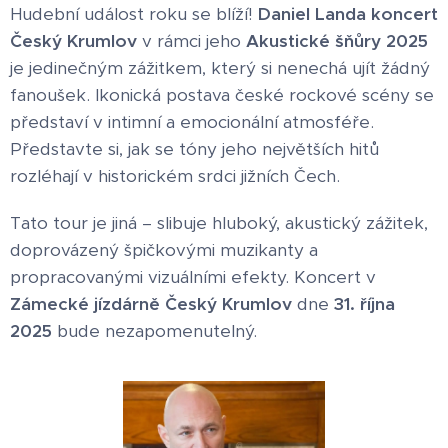
Hudební událost roku se blíží!
Daniel Landa koncert
Český Krumlov
v rámci jeho
Akustické šňůry 2025
je jedinečným zážitkem, který si nenechá ujít žádný
fanoušek. Ikonická postava české rockové scény se
představí v intimní a emocionální atmosféře.
Představte si, jak se tóny jeho největších hitů
rozléhají v historickém srdci jižních Čech.
Tato tour je jiná – slibuje hluboký, akustický zážitek,
doprovázený špičkovými muzikanty a
propracovanými vizuálními efekty. Koncert v
Zámecké jízdárně Český Krumlov
dne
31. října
2025
bude nezapomenutelný.