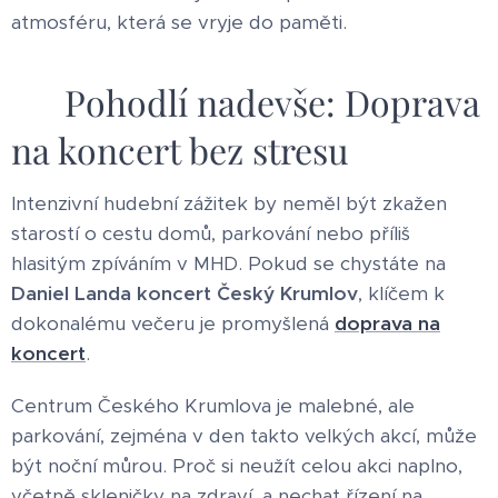
atmosféru, která se vryje do paměti.
🚕 Pohodlí nadevše: Doprava
na koncert bez stresu
Intenzivní hudební zážitek by neměl být zkažen
starostí o cestu domů, parkování nebo příliš
hlasitým zpíváním v MHD. Pokud se chystáte na
Daniel Landa koncert Český Krumlov
, klíčem k
dokonalému večeru je promyšlená
doprava na
koncert
.
Centrum Českého Krumlova je malebné, ale
parkování, zejména v den takto velkých akcí, může
být noční můrou. Proč si neužít celou akci naplno,
včetně skleničky na zdraví, a nechat řízení na