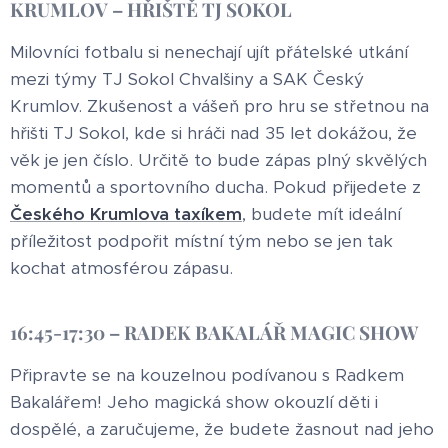
KRUMLOV – HŘIŠTĚ TJ SOKOL
Milovníci fotbalu si nenechají ujít přátelské utkání
mezi týmy TJ Sokol Chvalšiny a SAK Český
Krumlov. Zkušenost a vášeň pro hru se střetnou na
hřišti TJ Sokol, kde si hráči nad 35 let dokážou, že
věk je jen číslo. Určitě to bude zápas plný skvělých
momentů a sportovního ducha. Pokud přijedete z
Českého Krumlova
taxíkem
, budete mít ideální
příležitost podpořit místní tým nebo se jen tak
kochat atmosférou zápasu.
16:45-17:30 – RADEK BAKALÁŘ MAGIC SHOW
Připravte se na kouzelnou podívanou s Radkem
Bakalářem! Jeho magická show okouzlí děti i
dospělé, a zaručujeme, že budete žasnout nad jeho