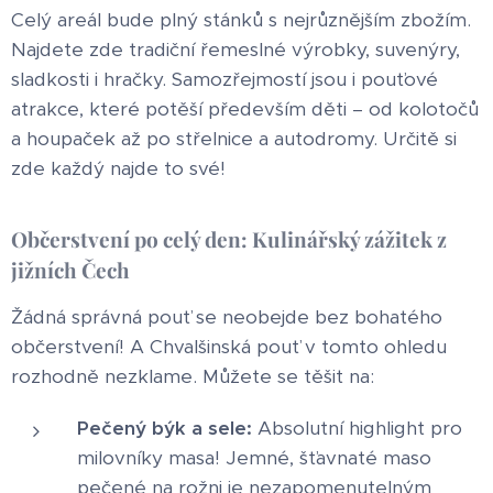
Celý areál bude plný stánků s nejrůznějším zbožím.
Najdete zde tradiční řemeslné výrobky, suvenýry,
sladkosti i hračky. Samozřejmostí jsou i pouťové
atrakce, které potěší především děti – od kolotočů
a houpaček až po střelnice a autodromy. Určitě si
zde každý najde to své!
Občerstvení po celý den: Kulinářský zážitek z
jižních Čech
Žádná správná pouť se neobejde bez bohatého
občerstvení! A Chvalšinská pouť v tomto ohledu
rozhodně nezklame. Můžete se těšit na:
Pečený býk a sele:
Absolutní highlight pro
milovníky masa! Jemné, šťavnaté maso
pečené na rožni je nezapomenutelným