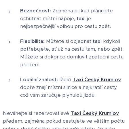
Bezpečnost:
Zejména pokud plánujete
ochutnat místní nápoje,
taxi
je
nejbezpečnější volbou pro cestu zpět.
Flexibilita:
Můžete si objednat
taxi
kdykoli
potřebujete, ať už na cestu tam, nebo zpět.
Můžete si dokonce domluvit zpáteční cestu
předem.
Lokální znalost:
Řidiči
Taxi Český Krumlov
dobře znají místní silnice a nejkratší cesty,
což vám zaručuje plynulou jízdu.
Neváhejte si rezervovat své
Taxi Český Krumlov
předem, zejména pokud cestujete ve větším počtu
nebo v době špičky, abyste měli jistotu, že vaše