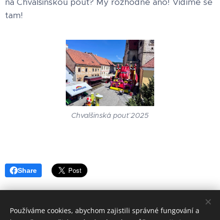
na Chvalšinskou pouť? My rozhodně ano! Vidíme se
tam!
Chvalšinská pouť 2025
Share
Používáme cookies, abychom zajistili správné fungování a