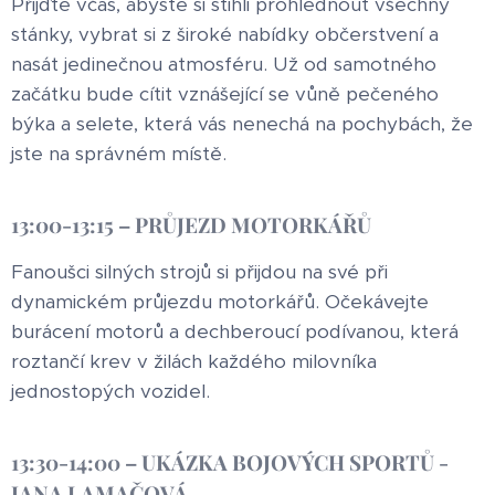
Přijďte včas, abyste si stihli prohlédnout všechny
stánky, vybrat si z široké nabídky občerstvení a
nasát jedinečnou atmosféru. Už od samotného
začátku bude cítit vznášející se vůně pečeného
býka a selete, která vás nenechá na pochybách, že
jste na správném místě.
13:00-13:15 – PRŮJEZD MOTORKÁŘŮ
Fanoušci silných strojů si přijdou na své při
dynamickém průjezdu motorkářů. Očekávejte
burácení motorů a dechberoucí podívanou, která
roztančí krev v žilách každého milovníka
jednostopých vozidel.
13:30-14:00 – UKÁZKA BOJOVÝCH SPORTŮ -
JANA LAMAČOVÁ