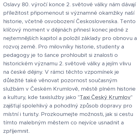
Oslavy 80. výročí konce 2. světové války nám dávají
příležitost připomenout si významné okamžiky naší
historie, včetně osvobození Československa. Tento
klíčový moment v dějinách přinesl konec jedné z
nejtemnějších kapitol a položil základy pro obnovu a
rozvoj země. Pro milovníky historie, studenty a
pedagogy je to šance prohloubit si znalosti o
historickém významu 2. světové války a jejím vlivu
na české dějiny. V rámci těchto vzpomínek je
důležité také věnovat pozornost současným
službám v Českém Krumlově, městě plném historie
a kultury, kde taxislužby jako "
Taxi Český Krumlov
"
zajišťují spolehlivý a pohodlný způsob dopravy pro
místní i turisty. Prozkoumejte možnosti, jak si cestu
tímto malebným městem co nejvíce usnadnit a
zpříjemnit.